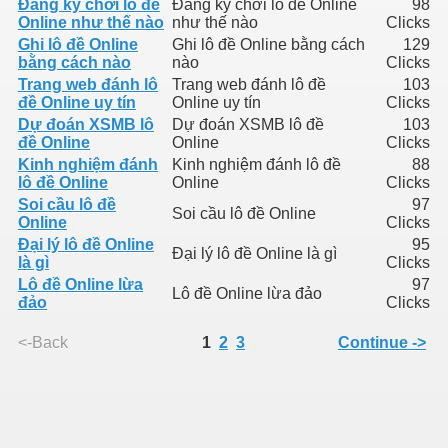
Đăng ký chơi lô đề
Đăng ký chơi lô đề Online
98
Online như thế nào
như thế nào
Clicks
Ghi lô đề Online
Ghi lô đề Online bằng cách
129
bằng cách nào
nào
Clicks
Trang web đánh lô
Trang web đánh lô đề
103
đề Online uy tín
Online uy tín
Clicks
Dự đoán XSMB lô
Dự đoán XSMB lô đề
103
đề Online
Online
Clicks
Kinh nghiệm đánh
Kinh nghiệm đánh lô đề
88
lô đề Online
Online
Clicks
Soi cầu lô đề
97
Soi cầu lô đề Online
Online
Clicks
Đại lý lô đề Online
95
Đại lý lô đề Online là gì
là gì
Clicks
Lô đề Online lừa
97
Lô đề Online lừa đảo
đảo
Clicks
<-Back
1
2
3
Continue ->